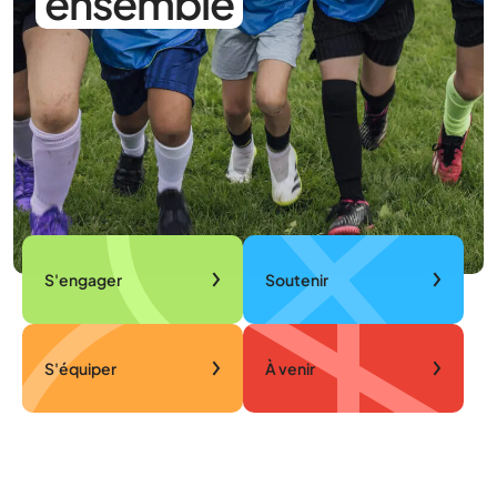
ensemble
S'engager
Soutenir
S'équiper
À venir