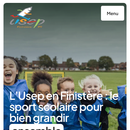
Panneau de gestion des cookies
Menu
L’Usep en Finistère : le
sport scolaire pour
bien grandir